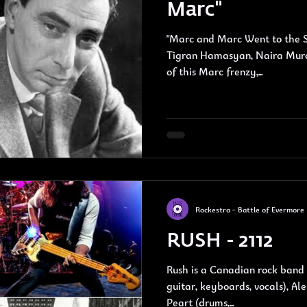
Marc"
"Marc and Marc Went to the Se
Tigran Hamasyan, Naira Mura
of this Marc frenzy,...
Rockestra - Battle of Evermore
RUSH - 2112
Rush is a Canadian rock band
guitar, keyboards, vocals), Ale
Peart (drums,...