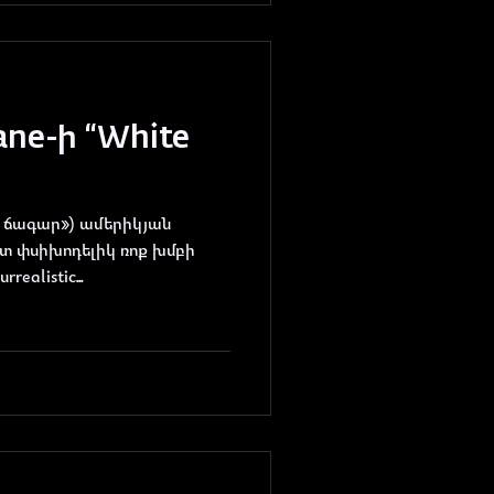
lane-ի “White
կ ճագար») ամերիկյան
այտ փսիխոդելիկ ռոք խմբի
realistic...