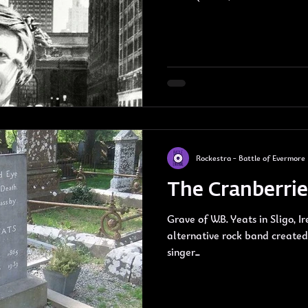
Rockestra - Battle of Evermore
The Cranberrie
Grave of W.B. Yeats in Sligo, Ireland The Cranberrie
alternative rock band created 
singer...