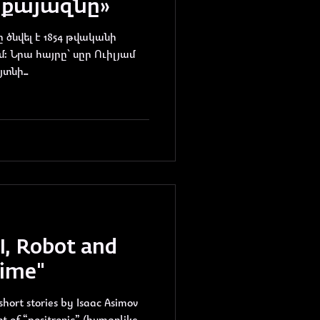
րքայազնը»
 ծնվել է 1854 թվականի
մ։ Նրա հայրը՝ սըր Ուիլյամ
տնի...
I, Robot and
ime"
e short stories by Isaac Asimov
 of “positronic” (humanlike,