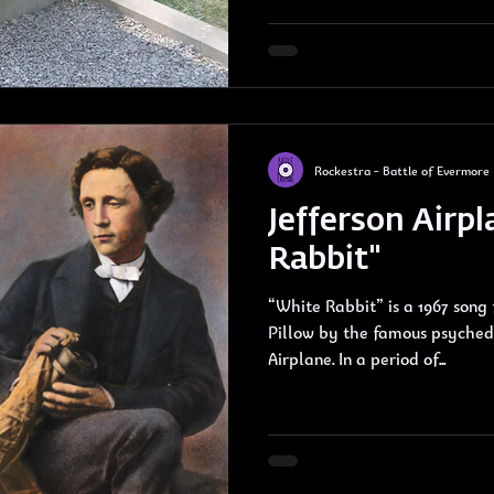
Rockestra - Battle of Evermore
Jefferson Airp
Rabbit"
“White Rabbit” is a 1967 song
Pillow by the famous psychedelic rock group Jefferson
Airplane. In a period of...