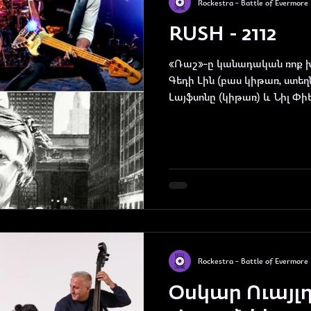
Rockestra - Battle of Evermore
RUSH - 2112
«Ռաշ»-ը կանադական ռոք խո
Գեդի Լին (բաս կիթառ, ստեղ
Լայֆսոնը (կիթառ) և Նիլ Փիե
Rockestra - Battle of Evermore
Օսկար Ուայլդ