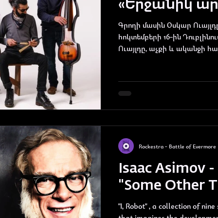
«Երջանիկ ա
Գրողի մասին Օսկար Ուայլդը
հոկտեմբերի 16-ին Դուբլինու
Ուայլդը, աչքի և ականջի հայ
Rockestra - Battle of Evermore
Isaac Asimov - 
"Some Other T
"I, Robot" , a collection of nin
that imagines the development