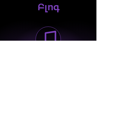
Բլոգ
Փոդքաստ
@rockestra_ayb